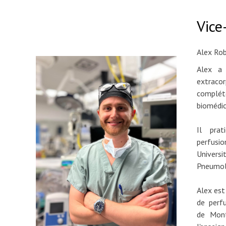
Vice
Alex Rob
Alex a 
extrac
complé
biomédic
Il pra
perfus
Univer
Pneumol
Alex est
de perfu
de Mont