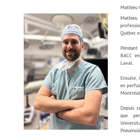
Mathieu 
Mathie
profess
Québec et
Pendant 
BACC en 
Laval.
Ensuite,
en perfus
Montréal 
Depuis c
que perf
Univer
Pneumolo