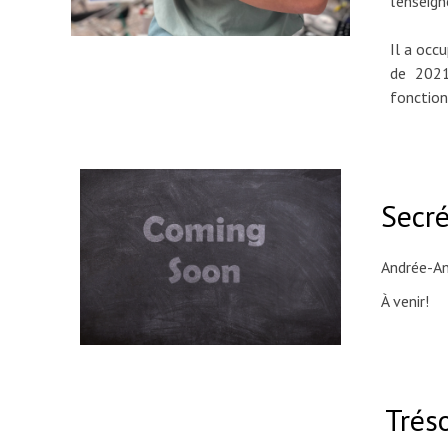
l'enseig
Il a occ
de 2021
fonction
Secré
Andrée-An
À venir!
Tréso