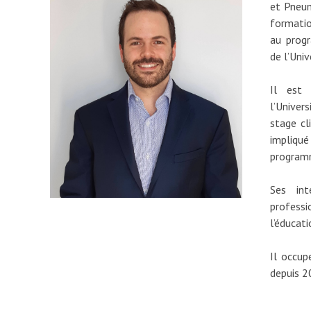
et Pneu
formatio
au prog
de l’Uni
Il est 
l’Unive
stage cl
impliqu
program
Ses int
professi
l’éducati
Il occup
depuis 2