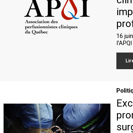
imp
pro
16 jui
l'APQI
Lir
Politi
Exc
pro
sur