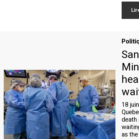
Lir
Politi
San
Min
hea
wait
18 jui
Quebe
death 
waitin
as the