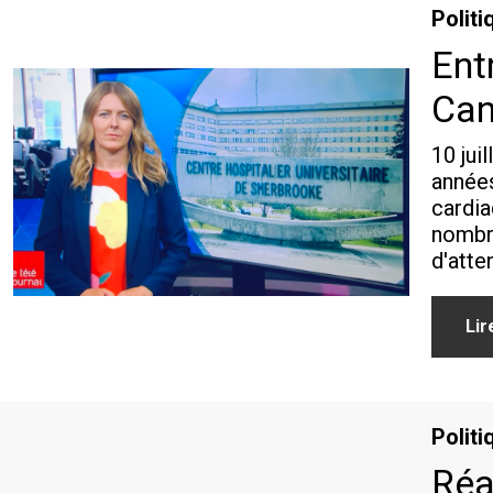
Politi
Ent
Can
10 jui
années
cardia
nombre
d'atte
Lir
Politi
Réa