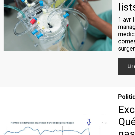
lis
1 avri
managi
medica
comes 
surger
Lir
Politi
Exc
Qué
gas