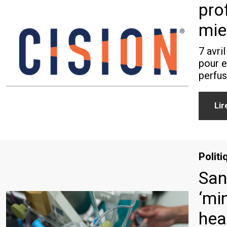
pro
mie
7 avri
pour e
perfus
Lir
Politi
San
‘mi
hea