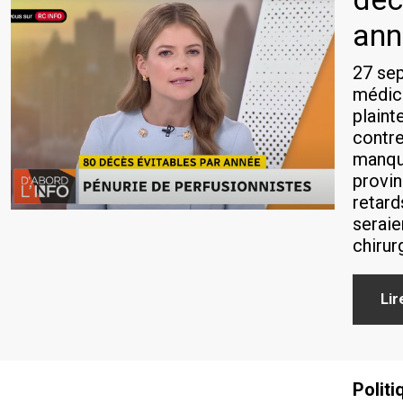
ann
27 se
médic
plaint
contre
manque
provin
retard
seraie
chirur
Lir
Politi