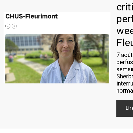
crit
per
wee
Fle
7 août
perfus
semai
Sherbr
interr
norma
Lir