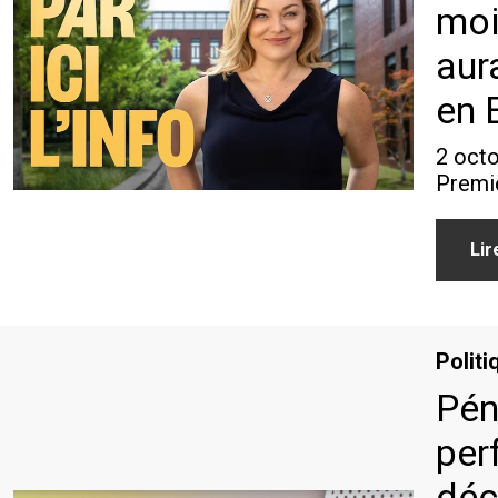
moi
aur
en 
2 octo
Premi
Lir
Politi
Pén
per
déc