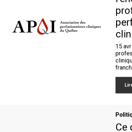
pro
per
cli
15 avr
profes
cliniq
franch
Lir
Politi
Ce 