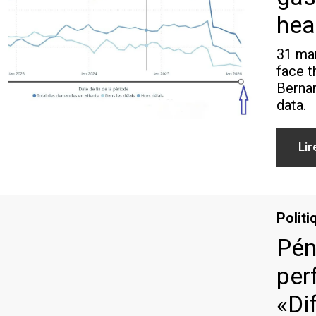
hea
31 mar
face t
Bernar
data.
Lir
Politi
Pén
per
«Dif