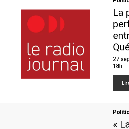
Politi
La 
per
ent
Qu
27 sep
18h
Lir
Politi
« L