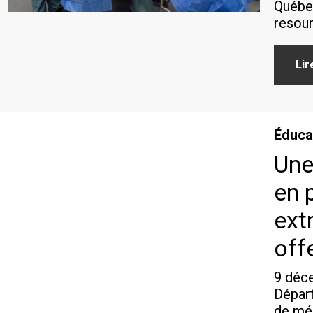
Québec
resour
Lir
Éduca
Une
en 
ext
off
9 déc
Départ
de méd