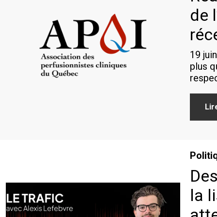
de 
réc
19 jui
plus q
respec
Lir
Politi
Des
la 
att