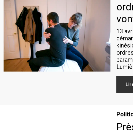
ord
von
13 avr
démarc
kinési
ordres
paramé
Lumièr
Lir
Politi
Prè