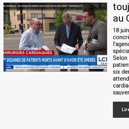
tou
au 
18 jui
concr
l’agen
spécia
Selon 
patien
six de
attend
cardia
sauver
Lir