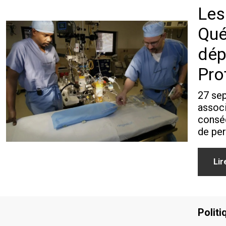
Les
Qué
dép
Pro
27 se
assoc
conséq
de per
Lir
Politi