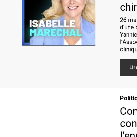
chi
26 mai
d’une 
Yannic
l’Asso
cliniq
Lir
Politi
Com
con
l'e