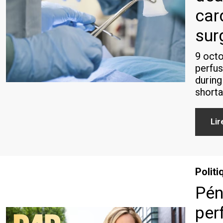
car
sur
9 octo
perfus
during
short
Lir
Politi
Pén
per