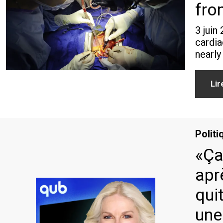
fro
3 juin
cardia
nearly
Lir
Politi
«Ça
apr
qui
une