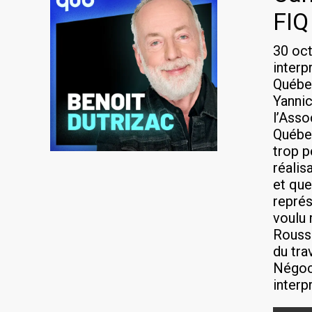
FIQ
30 oct
interp
Québec
Yannic
l’Asso
Québec
trop p
réalis
et que
représ
voulu 
Rousse
du tra
Négoci
interp