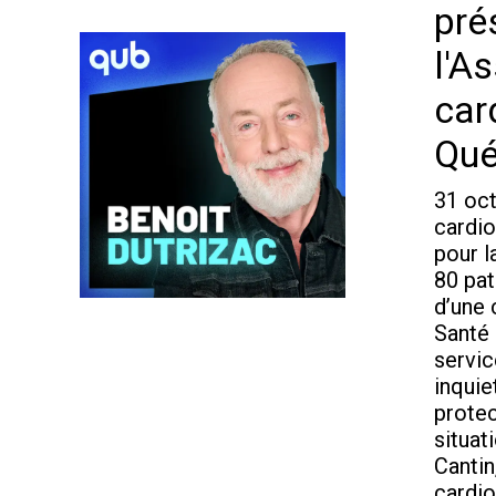
pré
l'A
car
Qu
31 oct
cardio
pour l
80 pat
d’une 
Santé
servic
inquie
protec
situat
Cantin
cardi