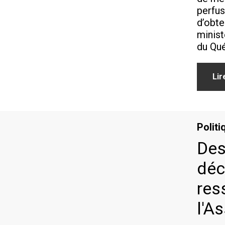
perfus
d’obte
minist
du Qu
Lir
Politi
Des
déc
res
l'A