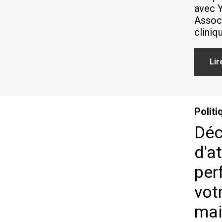
avec Y
Associ
cliniq
Lir
Politi
Déc
d'a
per
votr
mai