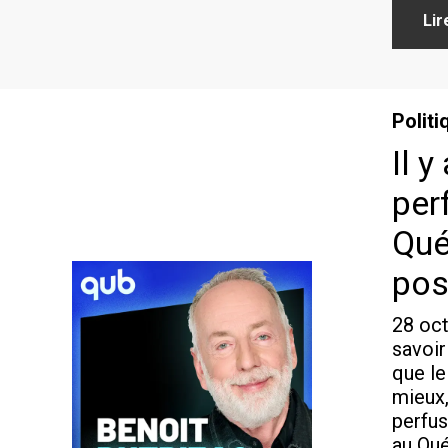
Lir
Politi
Il 
per
Qué
pos
28 oct
savoi
que le
mieux,
perfus
au Qué