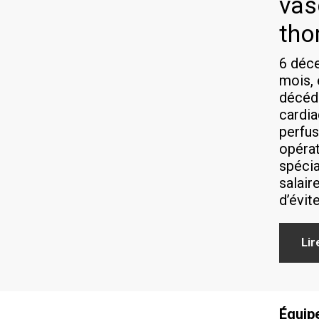
vas
tho
6 déc
mois, 
décédé
cardi
perfus
opérat
spécia
salair
d’évit
Lir
Équip