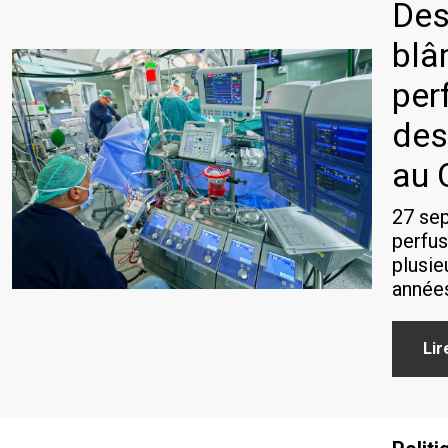
Des
blâ
per
des
au 
27 se
perfus
plusie
année
Lir