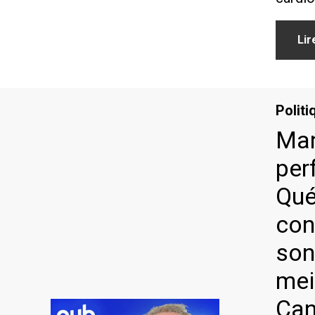
Lir
Politi
Ma
per
Qué
con
son
mei
Can