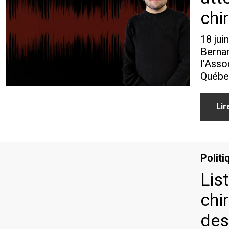
chi
18 jui
Bernar
l’Asso
Québe
Lir
Politi
Lis
chi
des