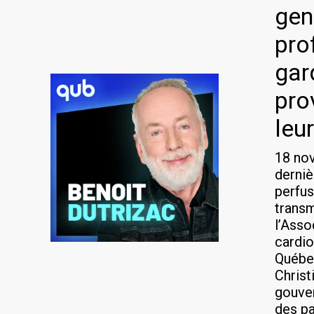
gen
pro
gar
pro
leu
18 no
derniè
perfus
transm
l’Asso
cardio
Québec
Christ
gouver
des pa