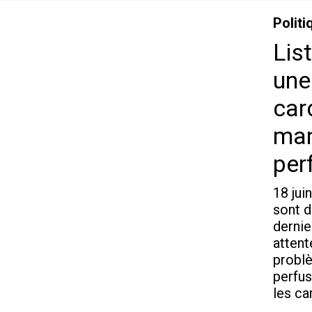
Politi
Lis
une
car
man
per
18 jui
sont d
dernie
attent
probl
perfus
les ca